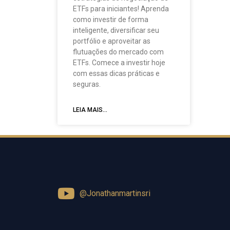
ETFs para iniciantes! Aprenda
como investir de forma
inteligente, diversificar seu
portfólio e aproveitar as
flutuações do mercado com
ETFs. Comece a investir hoje
com essas dicas práticas e
seguras.
LEIA MAIS...
@Jonathanmartinsri