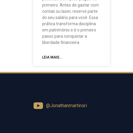
primeiro. Antes de gastar com
contas ou lazer, reserve parte
do seu salário para você. Essa
prática transforma disciplina
em patrimônio e é o primeiro
passo para conquistar a
liberdade financeira.
LEIA MAIS...
@Jonathanmartinsri