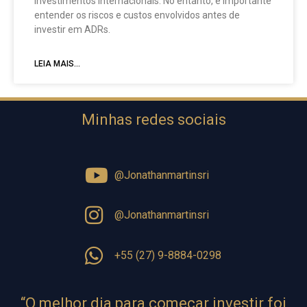
investimentos internacionais. No entanto, é importante
entender os riscos e custos envolvidos antes de
investir em ADRs.
LEIA MAIS...
Minhas redes sociais
@Jonathanmartinsri
@Jonathanmartinsri
+55 (27) 9-8884-0298
⁠“O melhor dia para começar investir foi