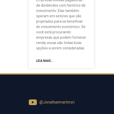
de dividendos com histórico de
crescimento. Elas também
operam em setores que são
projetados para se beneficiar
do crescimento econômico. Se
você está procurando
empresas que podem fornecer
renda, essas são todas boas
opções a serem consideradas.
LEIA MAIS...
@Jonathanmartinsri